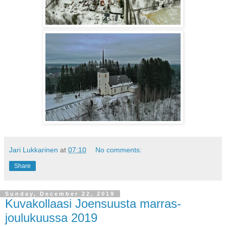
Jari Lukkarinen
at
07:10
No comments:
Share
Sunday, December 22, 2019
Kuvakollaasi Joensuusta marras-
joulukuussa 2019