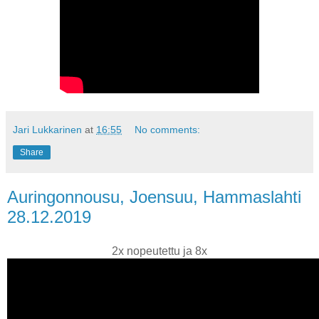
Jari Lukkarinen
at
16:55
No comments:
Share
Auringonnousu, Joensuu, Hammaslahti
28.12.2019
2x nopeutettu ja 8x