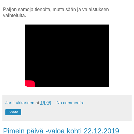
Paljon samoja tienoita, mutta sään ja valaistuksen
vaihteluita.
Jari Lukkarinen
at
19:08
No comments:
Share
Pimein päivä -valoa kohti 22.12.2019