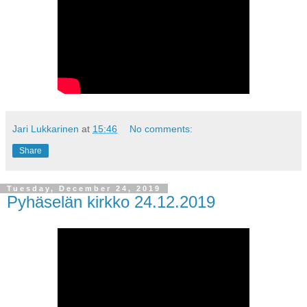
Jari Lukkarinen
at
15:46
No comments:
Share
Tuesday, December 24, 2019
Pyhäselän kirkko 24.12.2019