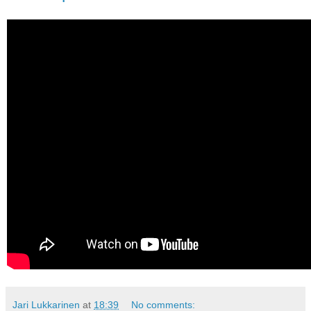
Jari Lukkarinen
at
18:39
No comments: