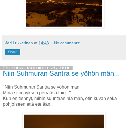
Jari Lukkarinen
at
14:43
No comments:
Share
Thursday, December 26, 2019
Niin Suhmuran Santra se yöhön män...
"Niin Suhmuran Santra se yöhön män,
Minä silimäyksen perrääsä loin..."
Kun en tiennyt, mihin suuntaan hiä män, otin kuvan sekä
pohjoiseen että etelään.