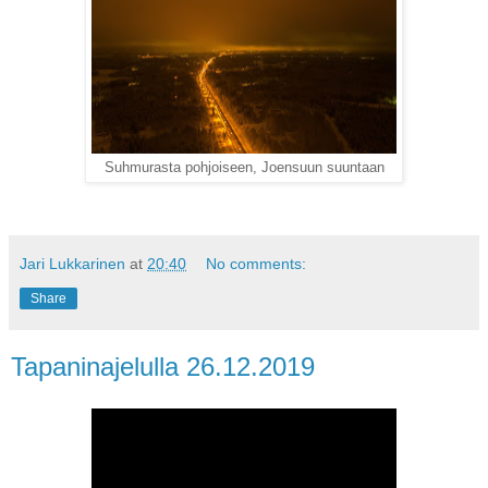
Suhmurasta pohjoiseen, Joensuun suuntaan
Jari Lukkarinen
at
20:40
No comments:
Share
Tapaninajelulla 26.12.2019