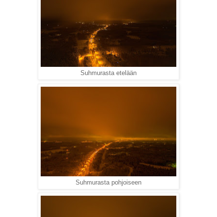
Suhmurasta etelään
Suhmurasta pohjoiseen