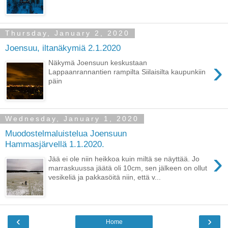
Thursday, January 2, 2020
Joensuu, iltanäkymiä 2.1.2020
›
Näkymä Joensuun keskustaan
Lappaanrannantien rampilta Siilaisilta kaupunkiin
päin
Wednesday, January 1, 2020
Muodostelmaluistelua Joensuun
Hammasjärvellä 1.1.2020.
›
Jää ei ole niin heikkoa kuin miltä se näyttää. Jo
marraskuussa jäätä oli 10cm, sen jälkeen on ollut
vesikeliä ja pakkasöitä niin, että v...
‹
›
Home